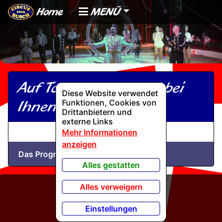
Home
MENÜ
Auf Tournee und bald bei
Diese Website verwendet
Ihnen
Funktionen, Cookies von
Drittanbietern und
externe Links
Mehr Informationen
anzeigen
Das Programm des Circus Paul Busch
Alles gestatten
Alles verweigern
Einstellungen
Wir werden gefördert von: