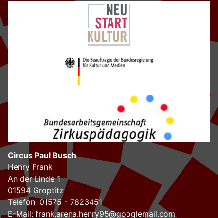
Circus Paul Busch
Henry Frank
An der Linde 1
01594 Groptitz
Telefon: 01575 - 7823451
E-Mail:
frank.arena.henry95@googlemail.com